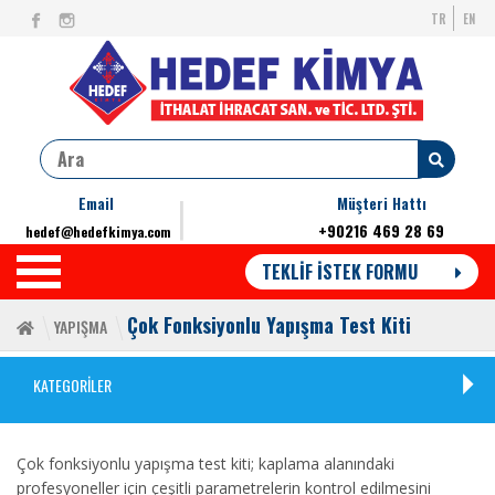
TR
EN
Email
Müşteri Hattı
+90216 469 28 69
hedef@hedefkimya.com
TEKLİF İSTEK FORMU
Çok Fonksiyonlu Yapışma Test Kiti
YAPIŞMA
KATEGORİLER
Çok fonksiyonlu yapışma test kiti; kaplama alanındaki
profesyoneller için çeşitli parametrelerin kontrol edilmesini