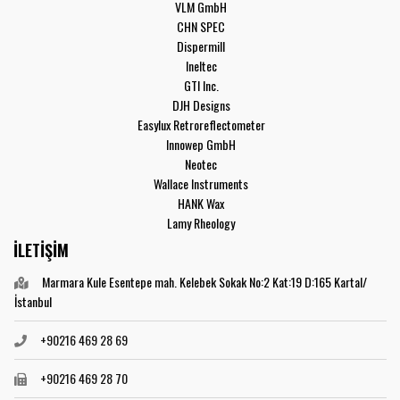
VLM GmbH
CHN SPEC
Dispermill
Ineltec
GTI Inc.
DJH Designs
Easylux Retroreflectometer
Innowep GmbH
Neotec
Wallace Instruments
HANK Wax
Lamy Rheology
İLETİŞİM
Marmara Kule Esentepe mah. Kelebek Sokak No:2 Kat:19 D:165 Kartal/
İstanbul
+90216 469 28 69
+90216 469 28 70