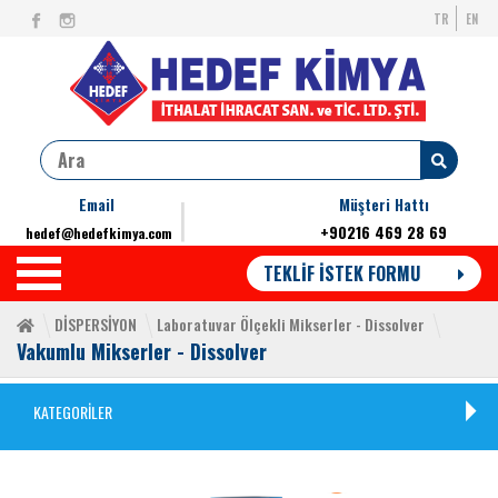
TR
EN
Email
Müşteri Hattı
+90216 469 28 69
hedef@hedefkimya.com
TEKLİF İSTEK FORMU
DİSPERSİYON
Laboratuvar Ölçekli Mikserler - Dissolver
Vakumlu Mikserler - Dissolver
KATEGORİLER