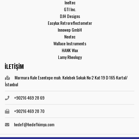
Ineltec
GTI Inc.
DJH Designs
Easylux Retroreflectometer
Innowep GmbH
Neotec
Wallace Instruments
HANK Wax
Lamy Rheology
İLETİŞİM
Marmara Kule Esentepe mah. Kelebek Sokak No:2 Kat:19 D:165 Kartal/
İstanbul
+90216 469 28 69
+90216 469 28 70
hedef@hedefkimya.com