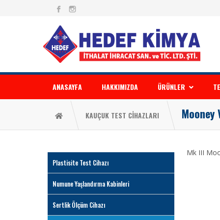
ANASAYFA
HAKKIMIZDA
ÜRÜNLER
TE
Mooney 
KAUÇUK TEST CİHAZLARI
Mk III Moo
Plastisite Test Cihazı
Numune Yaşlandırma Kabinleri
Sertlik Ölçüm Cihazı