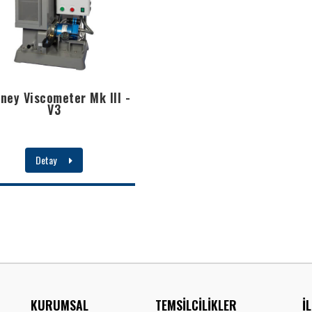
ney Viscometer Mk III -
V3
Detay
KURUMSAL
TEMSİLCİLİKLER
İ