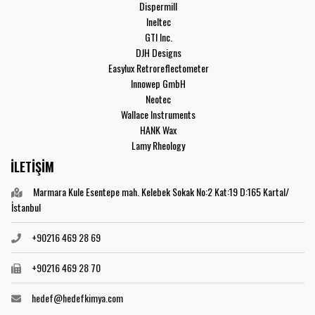
Dispermill
Ineltec
GTI Inc.
DJH Designs
Easylux Retroreflectometer
Innowep GmbH
Neotec
Wallace Instruments
HANK Wax
Lamy Rheology
İLETİŞİM
Marmara Kule Esentepe mah. Kelebek Sokak No:2 Kat:19 D:165 Kartal/
İstanbul
+90216 469 28 69
+90216 469 28 70
hedef@hedefkimya.com