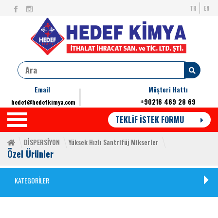
TR
EN
Email
Müşteri Hattı
+90216 469 28 69
hedef@hedefkimya.com
TEKLİF İSTEK FORMU
DİSPERSİYON
Yüksek Hızlı Santrifüj Mikserler
Özel Ürünler
KATEGORİLER