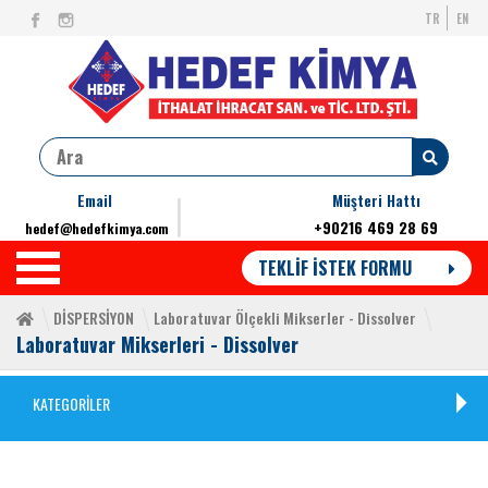
TR
EN
Email
Müşteri Hattı
+90216 469 28 69
hedef@hedefkimya.com
TEKLİF İSTEK FORMU
DİSPERSİYON
Laboratuvar Ölçekli Mikserler - Dissolver
Laboratuvar Mikserleri - Dissolver
KATEGORİLER