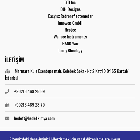
GTI Inc.
DJH Designs
Easylux Retroreflectometer
Innowep GmbH
Neotec
Wallace Instruments
HANK Wax
Lamy Rheology
İLETİŞİM
Marmara Kule Esentepe mah. Kelebek Sokak No:2 Kat:19 D:165 Kartal/
İstanbul
+90216 469 28 69
+90216 469 28 70
hedef@hedefkimya.com
Sitemizdeki deneyiminizi iyileştirmek için yasal düzenlemelere uygun