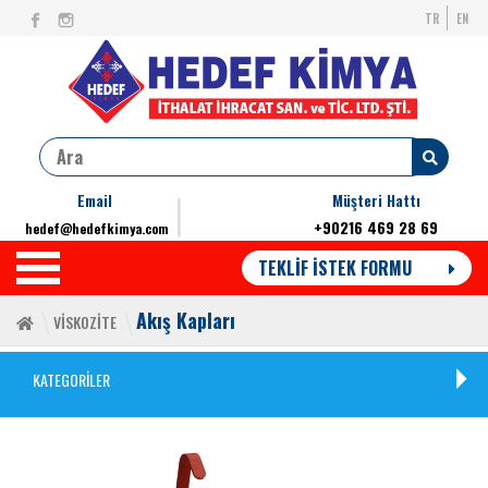
TR
EN
Email
Müşteri Hattı
+90216 469 28 69
hedef@hedefkimya.com
TEKLİF İSTEK FORMU
Akış Kapları
VİSKOZİTE
KATEGORİLER