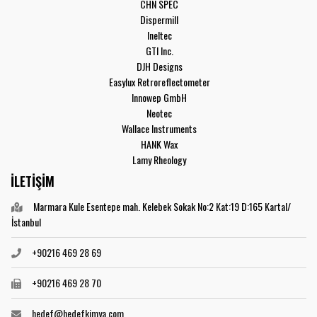
CHN SPEC
Dispermill
Ineltec
GTI Inc.
DJH Designs
Easylux Retroreflectometer
Innowep GmbH
Neotec
Wallace Instruments
HANK Wax
Lamy Rheology
İLETİŞİM
Marmara Kule Esentepe mah. Kelebek Sokak No:2 Kat:19 D:165 Kartal/
İstanbul
+90216 469 28 69
+90216 469 28 70
hedef@hedefkimya.com