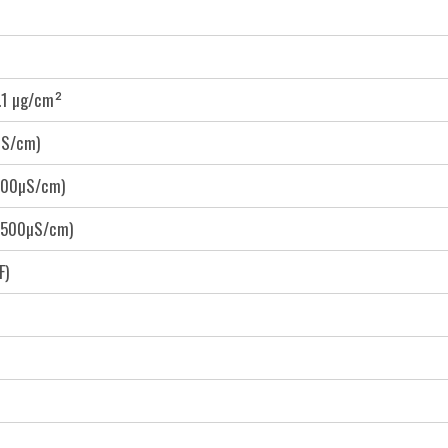
.1 µg/cm²
µS/cm)
600µS/cm)
1500µS/cm)
F)