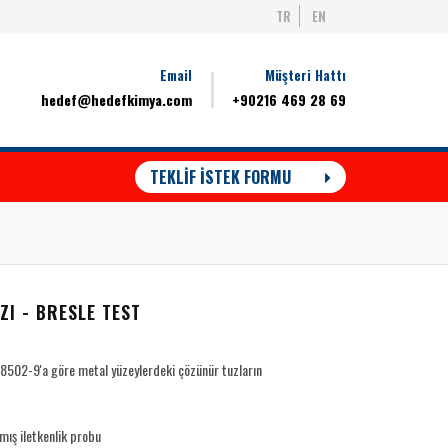
TR
EN
Email
Müşteri Hattı
hedef@hedefkimya.com
+90216 469 28 69
TEKLİF İSTEK FORMU
I - BRESLE TEST
8502-9'a göre metal yüzeylerdeki çözünür tuzların
mış iletkenlik probu