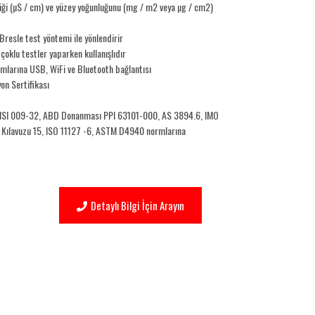
enliği (µS / cm) ve yüzey yoğunluğunu (mg / m2 veya µg / cm2)
 Bresle test yöntemi ile yönlendirir
oklu testler yaparken kullanışlıdır
mlarına USB, WiFi ve Bluetooth bağlantısı
yon Sertifikası
SI 009-32, ABD Donanması PPI 63101-000, AS 3894.6, IMO
Kılavuzu 15, ISO 11127 -6, ASTM D4940 normlarına
Detaylı Bilgi İçin Arayın