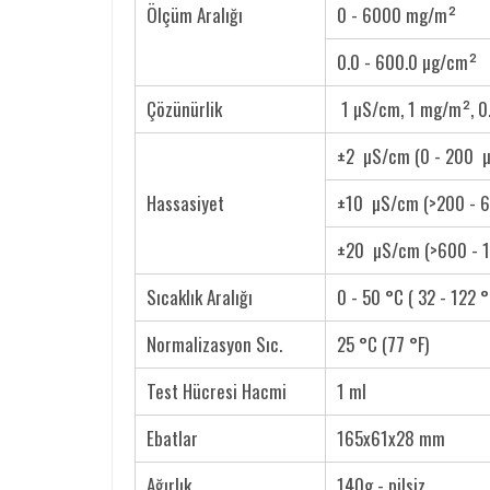
Ölçüm Aralığı
0 - 6000 mg/m²
0.0 - 600.0 µg/cm²
Çözünürlik
1 µS/cm, 1 mg/m², 0
±2 µS/cm (0 - 200 
Hassasiyet
±10 µS/cm (>200 - 
±20 µS/cm (>600 - 
Sıcaklık Aralığı
0 - 50 °C ( 32 - 122 °
Normalizasyon Sıc.
25 °C (77 °F)
Test Hücresi Hacmi
1 ml
Ebatlar
165x61x28 mm
Ağırlık
140g - pilsiz