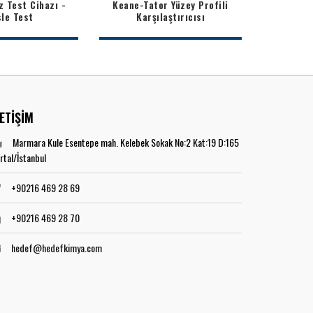
 Test Cihazı -
Keane-Tator Yüzey Profili
le Test
Karşılaştırıcısı
LETİŞİM
Marmara Kule Esentepe mah. Kelebek Sokak No:2 Kat:19 D:165
rtal/İstanbul
+90216 469 28 69
+90216 469 28 70
hedef@hedefkimya.com