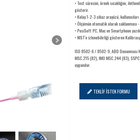
• Test süresini, örnek sıcaklığını, iletk
gösterir.
• Kolay 1-2-3 cihaz arayüzü, kullanıcıları
• Ölçümün otomatik olarak saklanması - ç
• PosiSoft PC, Mac ve Smartphone yazılı
• NIST'e izlenebilirliği gösteren Kalibras
ISO 8502-6 / 8502-9, ABD Donanması N
MSC.215 (82), IMO MSC.244 (83), SSPC 
uygundur.
TEKLİF İSTEK FORMU