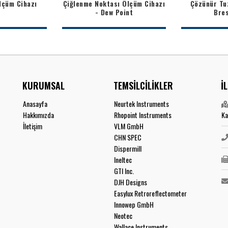
lçüm Cihazı
Çiğlenme Noktası Ölçüm Cihazı
Çözünür Tuz
- Dew Point
Bres
KURUMSAL
TEMSİLCİLİKLER
İ
Anasayfa
Neurtek Instruments
Hakkımızda
Rhopoint Instruments
Ka
İletişim
VLM GmbH
CHN SPEC
Dispermill
Ineltec
GTI Inc.
DJH Designs
Easylux Retroreflectometer
Innowep GmbH
Neotec
Wallace Instruments