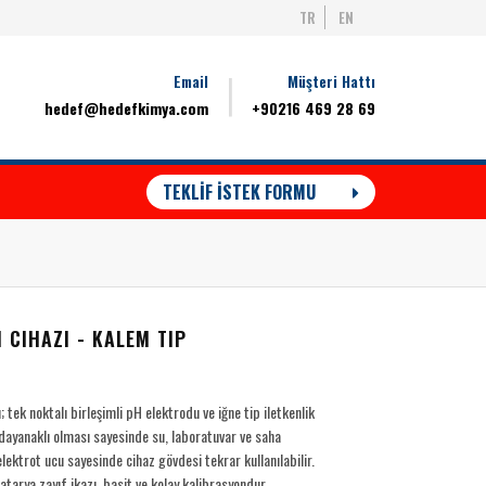
TR
EN
Email
Müşteri Hattı
hedef@hedefkimya.com
+90216 469 28 69
TEKLİF İSTEK FORMU
CIHAZI - KALEM TIP
ek noktalı birleşimli pH elektrodu ve iğne tip iletkenlik
 dayanaklı olması sayesinde su, laboratuvar ve saha
elektrot ucu sayesinde cihaz gövdesi tekrar kullanılabilir.
tarya zayıf ikazı, basit ve kolay kalibrasyondur.