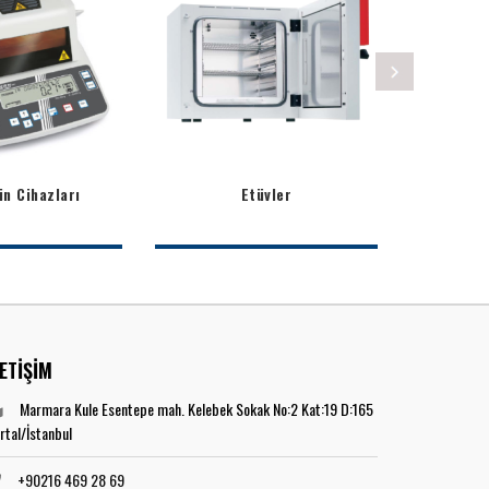
n Cihazları
Etüvler
K
LETİŞİM
Marmara Kule Esentepe mah. Kelebek Sokak No:2 Kat:19 D:165
rtal/İstanbul
+90216 469 28 69