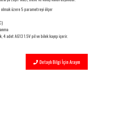
ık olmak üzere 5 parametreyi ölçer
C)
panma
4 adet AG13 1.5V pil ve bilek kayışı içerir.
Detaylı Bilgi İçin Arayın