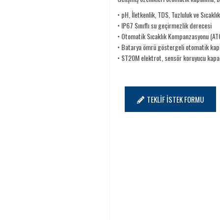
• pH, İletkenlik, TDS, Tuzluluk ve Sıcakl
• IP67 Sınıflı su geçirmezlik derecesi
• Otomatik Sıcaklık Kompanzasyonu (AT
• Batarya ömrü göstergeli otomatik ka
• ST20M elektrot, sensör koruyucu kapak, 
TEKLİF İSTEK FORMU