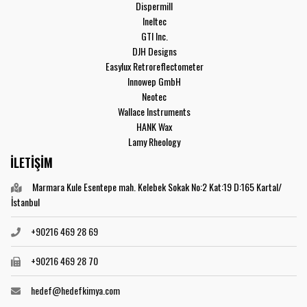
Dispermill
Ineltec
GTI Inc.
DJH Designs
Easylux Retroreflectometer
Innowep GmbH
Neotec
Wallace Instruments
HANK Wax
Lamy Rheology
İLETİŞİM
Marmara Kule Esentepe mah. Kelebek Sokak No:2 Kat:19 D:165 Kartal/
İstanbul
+90216 469 28 69
+90216 469 28 70
hedef@hedefkimya.com