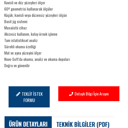
Kavisli ve düz yüzeyleri ölçer
60º geometrisi kullanarak ölçüler
Küçük, kavisli veya düzensiz yüzeyleri ölçün
Basit jig sistemi
Masaüstü cihaz
Ahizesiz kullanım, kolay örnek işleme
Tam istatistiksel analiz
Sürekli okuma özelliği
Mat ve ayna yüzeyini ölçer
Novo-Soft'da okuma, analiz ve okuma depoları
Doğru ve güvenilir
TEKLİF İSTEK
Detaylı Bilgi İçin Arayın
FORMU
ÜRÜN DETAYLARI
TEKNİK BİLGİLER (PDF)