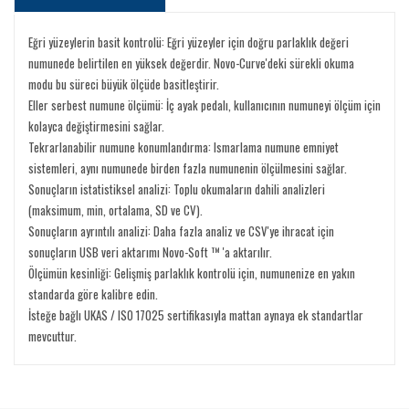
Eğri yüzeylerin basit kontrolü: Eğri yüzeyler için doğru parlaklık değeri
numunede belirtilen en yüksek değerdir. Novo-Curve'deki sürekli okuma
modu bu süreci büyük ölçüde basitleştirir.
Eller serbest numune ölçümü: İç ayak pedalı, kullanıcının numuneyi ölçüm için
kolayca değiştirmesini sağlar.
Tekrarlanabilir numune konumlandırma: Ismarlama numune emniyet
sistemleri, aynı numunede birden fazla numunenin ölçülmesini sağlar.
Sonuçların istatistiksel analizi: Toplu okumaların dahili analizleri
(maksimum, min, ortalama, SD ve CV).
Sonuçların ayrıntılı analizi: Daha fazla analiz ve CSV'ye ihracat için
sonuçların USB veri aktarımı Novo-Soft ™ 'a aktarılır.
Ölçümün kesinliği: Gelişmiş parlaklık kontrolü için, numunenize en yakın
standarda göre kalibre edin.
İsteğe bağlı UKAS / ISO 17025 sertifikasıyla mattan aynaya ek standartlar
mevcuttur.