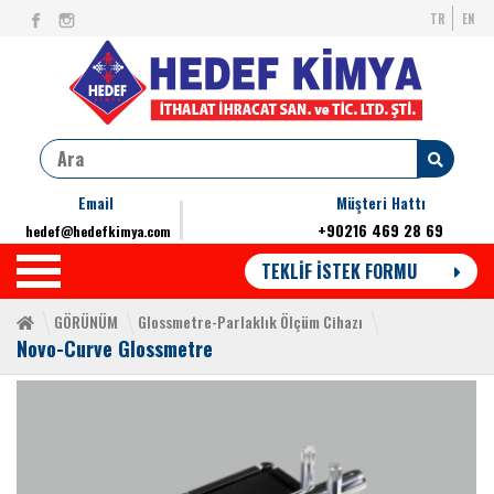
TR
EN
Email
Müşteri Hattı
+90216 469 28 69
hedef@hedefkimya.com
TEKLİF İSTEK FORMU
GÖRÜNÜM
Glossmetre-Parlaklık Ölçüm Cihazı
Novo-Curve Glossmetre