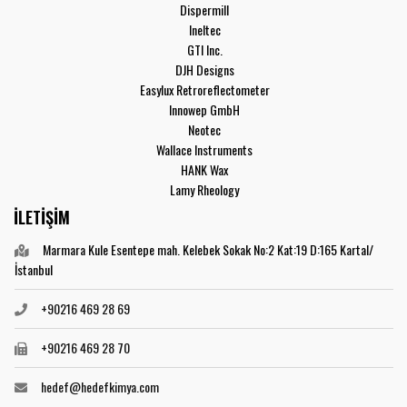
Dispermill
Ineltec
GTI Inc.
DJH Designs
Easylux Retroreflectometer
Innowep GmbH
Neotec
Wallace Instruments
HANK Wax
Lamy Rheology
İLETİŞİM
Marmara Kule Esentepe mah. Kelebek Sokak No:2 Kat:19 D:165 Kartal/
İstanbul
+90216 469 28 69
+90216 469 28 70
hedef@hedefkimya.com