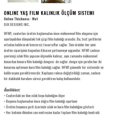
ONLINE YAŞ FILM KALINLIK ÖLÇÜM SISTEMI
Online Thickness - Wet
DJH DESIGNS INC.
WFM1, coaterları üretim başlamadan önce mükemmel film oluşumu için
ayarlayabilen dünyadaki tek çizgi film kalınlığı aracıdır. Bu, test şeritlerini
ortadan kaldırarak benzersiz tasarruflar sağlar. Tüm ürünler her yeni
üretim siparişinin başından itibaren şartnameye uygundur. WFM1 sadece
çevrimiçi ıslak film yapısını ölçmekle kalmaz, aynı zamanda mükemmel
kenardan kenara film kalınlığı dengesi de sağlar. denge için şeridin her iki
kenarına optimum kuru film kalınlığı sağlar. WFM1 güvenilir bir sistemdir ve
kalibrasyon gerektirmezdir. Kaplayıcı rulosu değiştirildiği zaman, sadece
bir dakikalık kurulum süresi gerektiren kolay kullanımlıdır.
Özellikleri;
• Coaterdaki on-line ıslak boya kalınlığını ölçer
• Boyama başlamadan önce doğru film kalınlığı ayarlanır
• Üretim boyunca şerit üzerinde ıslak ve kuru film kalınlığını gösterir
• Her bobinin ilkinden son metresine kadar toplam film kalınlığı kontrolü