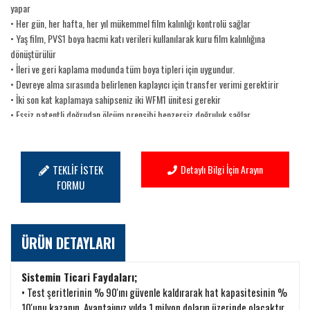
yapar
• Her gün, her hafta, her yıl mükemmel film kalınlığı kontrolü sağlar
• Yaş film, PVS1 boya hacmi katı verileri kullanılarak kuru film kalınlığına
dönüştürülür
• İleri ve geri kaplama modunda tüm boya tipleri için uygundur.
• Devreye alma sırasında belirlenen kaplayıcı için transfer verimi gerektirir
• İki son kat kaplamaya sahipseniz iki WFM1 ünitesi gerekir
• Eşsiz patentli doğrudan ölçüm prensibi benzersiz doğruluk sağlar
• Film kalınlığını +/- 0,2 mikrometre olarak ölçer
• Kaliforniya ve Avrupa'da, Mercedes ve BMW de dahil olmak üzere büyük
Avrupalı ​​otomobil üreticileri için kaliteli mimari ve otomotiv parçaları
TEKLİF İSTEK
Detaylı Bilgi İçin Arayın
üreten sistemlerde kendini kanıtlanmış ve kullanılmaktadır.
FORMU
ÜRÜN DETAYLARI
Sistemin Ticari Faydaları;
• Test şeritlerinin % 90'ını güvenle kaldırarak hat kapasitesinin %
10'unu kazanın. Avantajınız yılda 1 milyon doların üzerinde olacaktır.