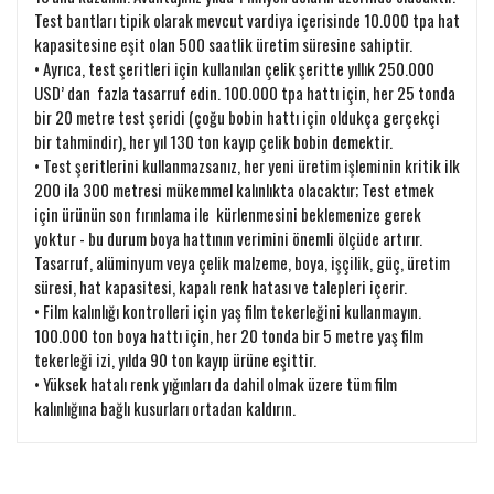
Test bantları tipik olarak mevcut vardiya içerisinde 10.000 tpa hat
kapasitesine eşit olan 500 saatlik üretim süresine sahiptir.
• Ayrıca, test şeritleri için kullanılan çelik şeritte yıllık 250.000
USD’ dan fazla tasarruf edin. 100.000 tpa hattı için, her 25 tonda
bir 20 metre test şeridi (çoğu bobin hattı için oldukça gerçekçi
bir tahmindir), her yıl 130 ton kayıp çelik bobin demektir.
• Test şeritlerini kullanmazsanız, her yeni üretim işleminin kritik ilk
200 ila 300 metresi mükemmel kalınlıkta olacaktır; Test etmek
için ürünün son fırınlama ile kürlenmesini beklemenize gerek
yoktur - bu durum boya hattının verimini önemli ölçüde artırır.
Tasarruf, alüminyum veya çelik malzeme, boya, işçilik, güç, üretim
süresi, hat kapasitesi, kapalı renk hatası ve talepleri içerir.
• Film kalınlığı kontrolleri için yaş film tekerleğini kullanmayın.
100.000 ton boya hattı için, her 20 tonda bir 5 metre yaş film
tekerleği izi, yılda 90 ton kayıp ürüne eşittir.
• Yüksek hatalı renk yığınları da dahil olmak üzere tüm film
kalınlığına bağlı kusurları ortadan kaldırın.