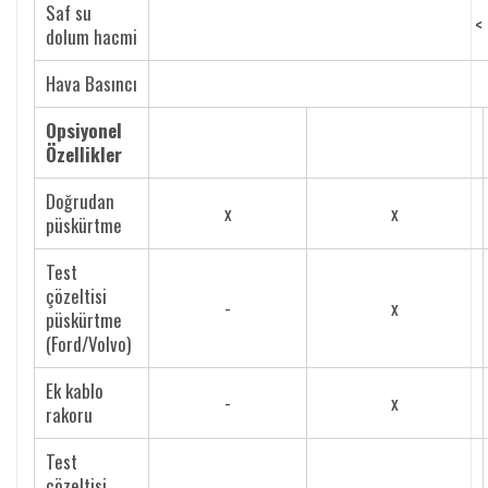
Saf su
<
dolum hacmi
Hava Basıncı
Opsiyonel
Özellikler
Doğrudan
x
x
püskürtme
Test
çözeltisi
-
x
püskürtme
(Ford/Volvo)
Ek kablo
-
x
rakoru
Test
çözeltisi