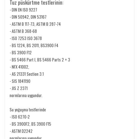
Tuz püskürtme testlerinin:
- DIN EN ISO 9227
- DIN 50942, DIN 53167
- ASTM B 117-73, ASTM B 287-74
- ASTM B 368-68
- ISO 7253 ISO 3678
- BS 1224, BS 2011, BS3900 F4
- BS 3900 F12
- BS 5466 Part I, BS 5466 Parts 2 + 3
- NFX 41002,
- AS 21331 Section 3.1
- SIS 1841190
- JIS Z 2371
normlarına uygundur.
Su yoğuşma testlerinde
- ISO 6270-2
- BS 3900F2, BS 3900 F15
- ASTM D2242
normlarına uygundur.