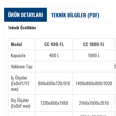
ÜRÜN DETAYLARI
TEKNİK BİLGİLER (PDF)
Teknik Özellikler
Model
CC 400-FL
CC 1000-FL
Kapasite
400 L
1000 L
Yükleme Tipi
İç Ölçüler
(ExDxY1/Y2
800x600x720/910
1400x800x800/1020
mm)
Dış Ölçüler
1320x800x1980
2160x1000x2070
(ExDxY mm)