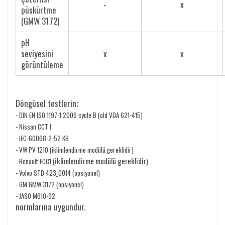
-
x
püskürtme
(GMW 3172)
pH
seviyesini
x
x
görüntüleme
Döngüsel testlerin;
- DIN EN ISO 1197-1:2006 cycle B (old VDA 621-415)
- Nissan CCT I
- IEC-60068-2-52 KB
- VW PV 1210 (iklimlendirme modülü gereklidir)
iklimlendirme modülü gereklidir
- Renault ECC1 (
)
- Volvo STD 423_0014 (opsiyonel)
- GM GMW 3172 (opsiyonel)
- JASO M610-92
normlarına uygundur.