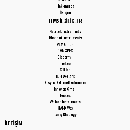
Hakkımızda
İletişim
TEMSİLCİLİKLER
Neurtek Instruments
Rhopoint Instruments
VLM GmbH
CHN SPEC
Dispermill
Ineltec
GTI Inc.
DJH Designs
Easylux Retroreflectometer
Innowep GmbH
Neotec
Wallace Instruments
HANK Wax
Lamy Rheology
İLETİŞİM