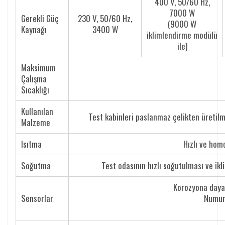
400 V, 50/60 Hz,
7000 W
Gerekli Güç
230 V, 50/60 Hz,
(9000 W
Kaynağı
3400 W
iklimlendirme modülü
ile)
Maksimum
Çalışma
Sıcaklığı
Kullanılan
Test kabinleri paslanmaz çelikten üretilmi
Malzeme
Isıtma
Hızlı ve homo
Soğutma
Test odasının hızlı soğutulması ve ikl
Korozyona dayan
Sensorlar
Numune