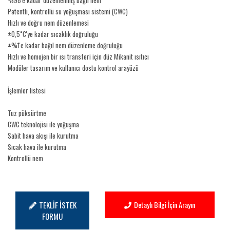
%98'e kadar düzenlenmiş bağıl nem
Patentli, kontrollü su yoğuşması sistemi (CWC)
Hızlı ve doğru nem düzenlemesi
±0,5˚C'ye kadar sıcaklık doğruluğu
±%1'e kadar bağıl nem düzenleme doğruluğu
Hızlı ve homojen bir ısı transferi için düz Mikanit ısıtıcı
Modüler tasarım ve kullanıcı dostu kontrol arayüzü
İşlemler listesi
Tuz püksürtme
CWC teknolojisi ile yoğuşma
Sabit hava akışı ile kurutma
Sıcak hava ile kurutma
Kontrollü nem
Seçenekler
Test çözeltisinin doğrudan püskürtülmesi
GMW 3172'ye göre test çözeltisinin doğrudan püskürtülmesi
TEKLİF İSTEK
Detaylı Bilgi İçin Arayın
VOLVO/FORD test standartlarına göre çözeltinin püskürtülmesi
FORMU
Tam otomatik numune işleme